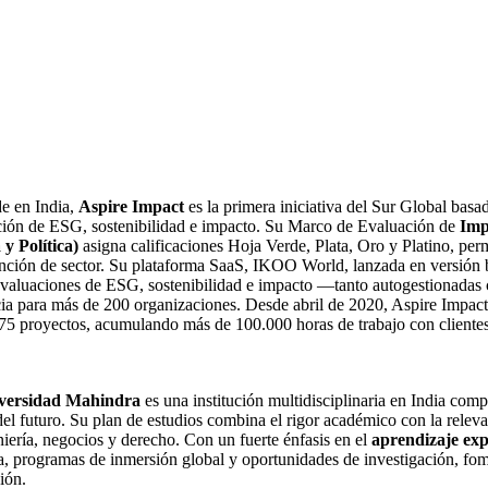
e en India,
Aspire Impact
es la primera iniciativa del Sur Global basa
ación de ESG, sostenibilidad e impacto. Su Marco de Evaluación de
Imp
 y Política)
asigna calificaciones Hoja Verde, Plata, Oro y Platino, pe
tinción de sector. Su plataforma SaaS, IKOO World, lanzada en versión 
evaluaciones de ESG, sostenibilidad e impacto —tanto autogestionadas
cia para más de 200 organizaciones. Desde abril de 2020, Aspire Impact
75 proyectos, acumulando más de 100.000 horas de trabajo con clientes
versidad Mahindra
es una institución multidisciplinaria en India com
del futuro. Su plan de estudios combina el rigor académico con la releva
niería, negocios y derecho. Con un fuerte énfasis en el
aprendizaje exp
ia, programas de inmersión global y oportunidades de investigación, fome
ión.