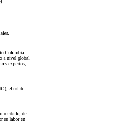
l
ales.
cto Colombia
o a nivel global
ores expertos,
O), el rol de
 recibido, de
r su labor en