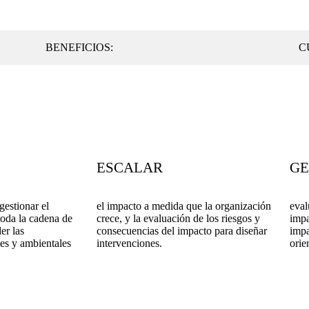
BENEFICIOS:
C
ESCALAR
GE
gestionar el
el impacto a medida que la organización
eval
toda la cadena de
crece, y la evaluación de los riesgos y
impa
er las
consecuencias del impacto para diseñar
impa
les y ambientales
intervenciones.
orie