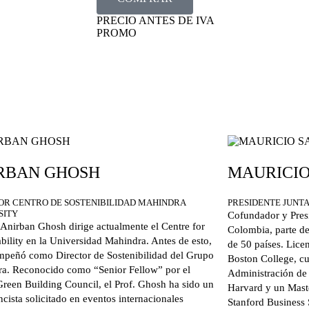
PRECIO ANTES DE IVA
PROMO
RBAN GHOSH
MAURICIO
OR CENTRO DE SOSTENIBILIDAD MAHINDRA
PRESIDENTE JUNT
SITY
Cofundador y Pres
. Anirban Ghosh dirige actualmente el Centre for
Colombia, parte de
ability en la Universidad Mahindra. Antes de esto,
de 50 países. Lice
mpeñó como Director de Sostenibilidad del Grupo
Boston College, cu
a. Reconocido como “Senior Fellow” por el
Administración de
Green Building Council, el Prof. Ghosh ha sido un
Harvard y un Mast
cista solicitado en eventos internacionales
Stanford Business 