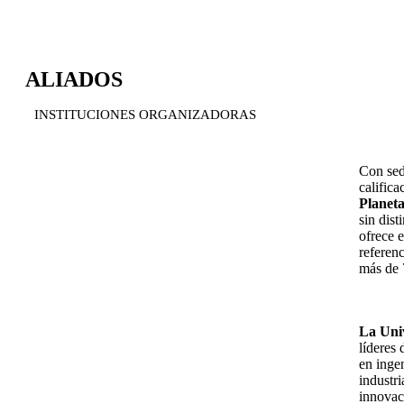
ALIADOS
INSTITUCIONES ORGANIZADORAS
Con sed
calific
Planeta
sin dis
ofrece 
referen
más de 
La Uni
líderes 
en inge
industr
innovac